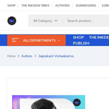
SHOP
THE INKDEW TIMES
AUTHORS
SUBMISSIONS
EZIN
All Category
SHOP
THE INKD
ALL DEPARTMENTS
PUBLISH
Home
Authors
Jaiprakash Vishwakarma