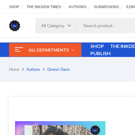
SHOP
THE INKDEW TIMES
AUTHORS
SUBMISSIONS
EZIN
All Category
SHOP
THE INKD
ALL DEPARTMENTS
PUBLISH
Home
Authors
Dinesh Dave