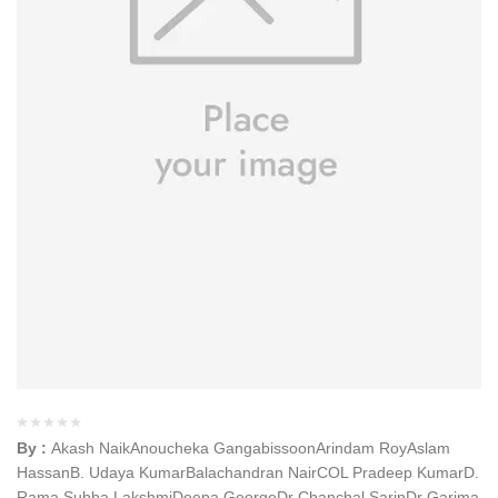
By :
Akash Naik
Anoucheka Gangabissoon
Arindam Roy
Aslam
Hassan
B. Udaya Kumar
Balachandran Nair
COL Pradeep Kumar
D.
Rama Subba Lakshmi
Deepa George
Dr Chanchal Sarin
Dr Garima