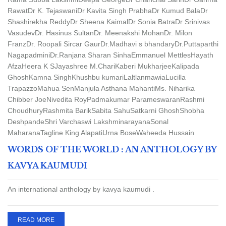
Rawat
Dr K. Tejaswani
Dr Kavita Singh Prabha
Dr Kumud Bala
Dr
Shashirekha Reddy
Dr Sheena Kaimal
Dr Sonia Batra
Dr Srinivas
Vasudev
Dr. Hasinus Sultan
Dr. Meenakshi Mohan
Dr. Milon
Franz
Dr. Roopali Sircar Gaur
Dr.Madhavi s bhandary
Dr.Puttaparthi
Nagapadmini
Dr.Ranjana Sharan Sinha
Emmanuel Mettles
Hayath
Afza
Heera K S
Jayashree M.Chari
Kaberi Mukharjee
Kalipada
Ghosh
Kamna Singh
Khushbu kumari
Laltlanmawia
Lucilla
Trapazzo
Mahua Sen
Manjula Asthana Mahanti
Ms. Niharika
Chibber Joe
Nivedita Roy
Padmakumar Parameswaran
Rashmi
Choudhury
Rashmita Barik
Sabita Sahu
Satkarni Ghosh
Shobha
Deshpande
Shri Varchaswi Lakshminarayana
Sonal
Maharana
Tagline King Alapati
Urna Bose
Waheeda Hussain
WORDS OF THE WORLD : AN ANTHOLOGY BY
KAVYA KAUMUDI
An international anthology by kavya kaumudi .
READ MORE