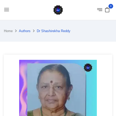
0
Home
Authors
Dr Shashirekha Reddy