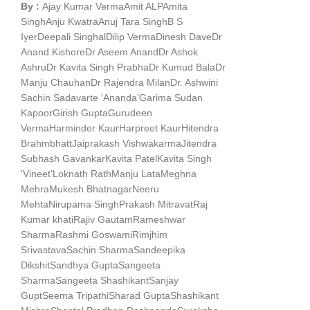
By :
Ajay Kumar Verma
Amit ALP
Amita
Singh
Anju Kwatra
Anuj Tara Singh
B S
Iyer
Deepali Singhal
Dilip Verma
Dinesh Dave
Dr
Anand Kishore
Dr Aseem Anand
Dr Ashok
Ashru
Dr Kavita Singh Prabha
Dr Kumud Bala
Dr
Manju Chauhan
Dr Rajendra Milan
Dr. Ashwini
Sachin Sadavarte 'Ananda'
Garima Sudan
Kapoor
Girish Gupta
Gurudeen
Verma
Harminder Kaur
Harpreet Kaur
Hitendra
Brahmbhatt
Jaiprakash Vishwakarma
Jitendra
Subhash Gavankar
Kavita Patel
Kavita Singh
'Vineet'
Loknath Rath
Manju Lata
Meghna
Mehra
Mukesh Bhatnagar
Neeru
Mehta
Nirupama Singh
Prakash Mitravat
Raj
Kumar khati
Rajiv Gautam
Rameshwar
Sharma
Rashmi Goswami
Rimjhim
Srivastava
Sachin Sharma
Sandeepika
Dikshit
Sandhya Gupta
Sangeeta
Sharma
Sangeeta Shashikant
Sanjay
Gupt
Seema Tripathi
Sharad Gupta
Shashikant