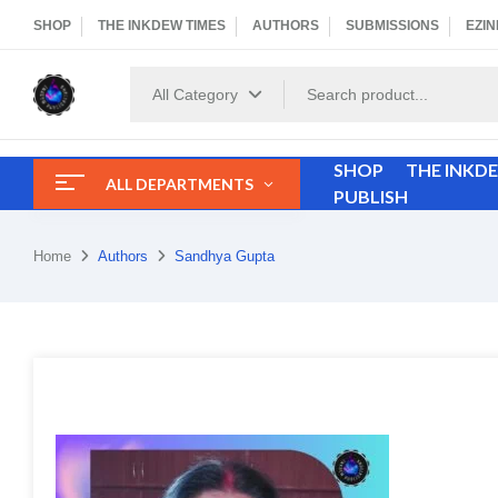
SHOP
THE INKDEW TIMES
AUTHORS
SUBMISSIONS
EZIN
All Category
SHOP
THE INKD
ALL DEPARTMENTS
PUBLISH
Home
Authors
Sandhya Gupta