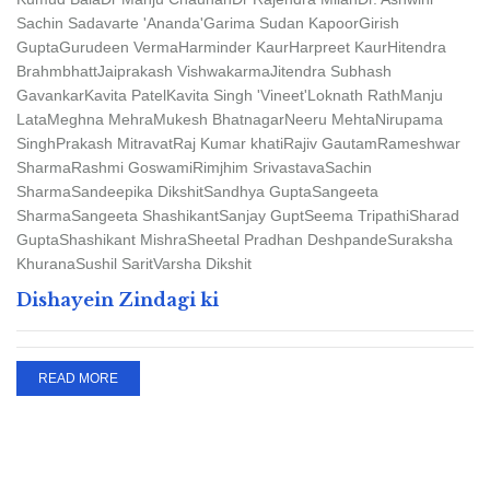
Sachin Sadavarte 'Ananda'
Garima Sudan Kapoor
Girish
Gupta
Gurudeen Verma
Harminder Kaur
Harpreet Kaur
Hitendra
Brahmbhatt
Jaiprakash Vishwakarma
Jitendra Subhash
Gavankar
Kavita Patel
Kavita Singh 'Vineet'
Loknath Rath
Manju
Lata
Meghna Mehra
Mukesh Bhatnagar
Neeru Mehta
Nirupama
Singh
Prakash Mitravat
Raj Kumar khati
Rajiv Gautam
Rameshwar
Sharma
Rashmi Goswami
Rimjhim Srivastava
Sachin
Sharma
Sandeepika Dikshit
Sandhya Gupta
Sangeeta
Sharma
Sangeeta Shashikant
Sanjay Gupt
Seema Tripathi
Sharad
Gupta
Shashikant Mishra
Sheetal Pradhan Deshpande
Suraksha
Khurana
Sushil Sarit
Varsha Dikshit
Dishayein Zindagi ki
READ MORE