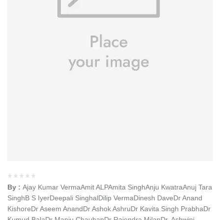
By :
Ajay Kumar Verma
Amit ALP
Amita Singh
Anju Kwatra
Anuj Tara
Singh
B S Iyer
Deepali Singhal
Dilip Verma
Dinesh Dave
Dr Anand
Kishore
Dr Aseem Anand
Dr Ashok Ashru
Dr Kavita Singh Prabha
Dr
Kumud Bala
Dr Manju Chauhan
Dr Rajendra Milan
Dr. Ashwini